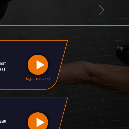
вого
ает
овые