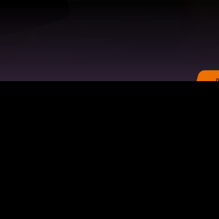
О
Й ЗАЛ
ЗАЛ ФУНКЦИОНАЛЬНОГО ТРЕН
ональное оборудование
Функциональный тренинг
на
инг
тинг
es Mills
ьные тренировки