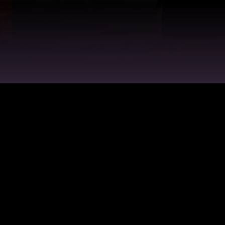
ЗАЛ ЕДИНОБОРСТВ
ТРЕНАЖЕРНЫ
О зале
Професси
Кардиозо
Бодибилд
Пауэрлиф
The Trip L
Персонал
© 2026 TECHNO
FIT