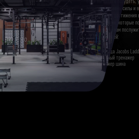
Если вы хотите похудеть,
повысить уровень силы и в
программ для достижения 
инструкторами, которые по
помощниками нам послужит
производителей:
Лестница Jacobs Ladd
Канатный тренажер
Тренажер шина