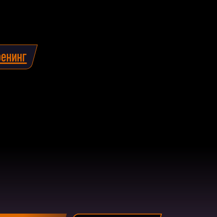
енинг